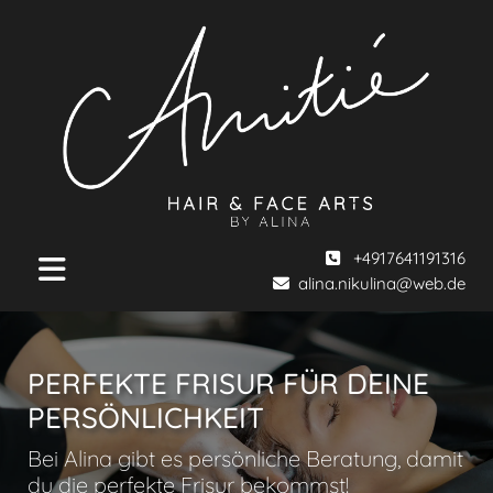
+4917641191316

alina.nikulina@web.de

PERFEKTE FRISUR FÜR DEINE
PERSÖNLICHKEIT
Bei Alina gibt es persönliche Beratung, damit
du die perfekte Frisur bekommst!