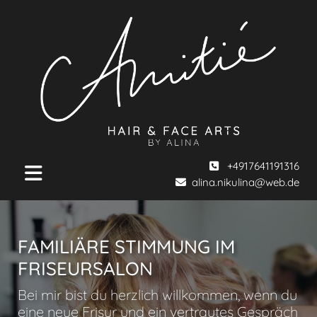
+4917641191316

alina.nikulina@web.de

FAMILIÄRE STIMMUNG IM
FRISEURSALON
Bei mir bist du herzlich willkommen, wenn du
eine neue Frisur und ein vertrautes Gespräch